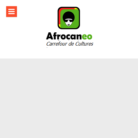
Aller
au
contenu
Afrocaneo –
Carrefour culturel
Afrique Monde