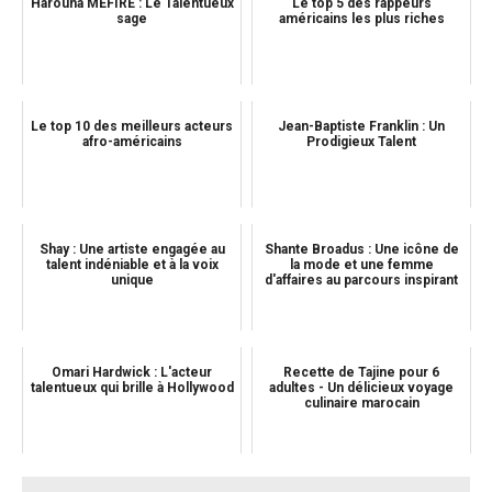
Harouna MEFIRE : Le Talentueux
Le top 5 des rappeurs
sage
américains les plus riches
Le top 10 des meilleurs acteurs
Jean-Baptiste Franklin : Un
afro-américains
Prodigieux Talent
Shay : Une artiste engagée au
Shante Broadus : Une icône de
talent indéniable et à la voix
la mode et une femme
unique
d'affaires au parcours inspirant
Omari Hardwick : L'acteur
Recette de Tajine pour 6
talentueux qui brille à Hollywood
adultes - Un délicieux voyage
culinaire marocain