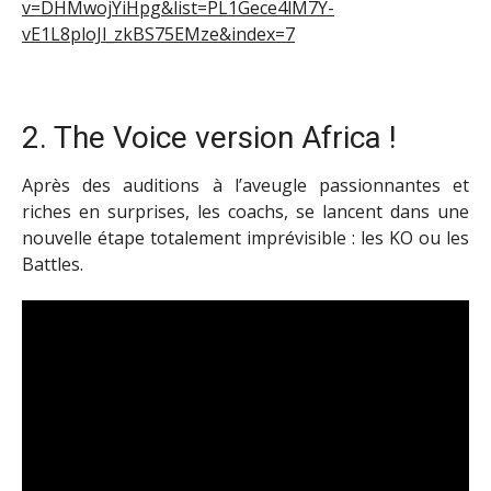
v=DHMwojYiHpg&list=PL1Gece4lM7Y-
vE1L8ploJl_zkBS75EMze&index=7
2. The Voice version Africa !
Après des auditions à l’aveugle passionnantes et
riches en surprises, les coachs, se lancent dans une
nouvelle étape totalement imprévisible : les KO ou les
Battles.