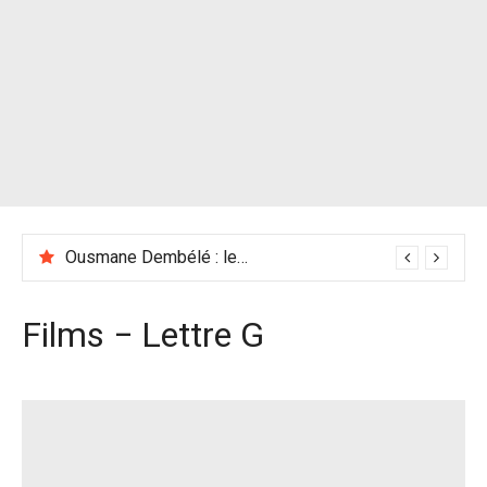
Ousmane Dembélé : les racines africaines du Ballon d’Or 2025
Films − Lettre G