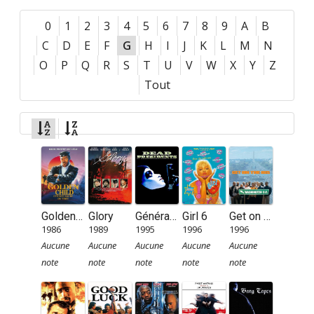
0
1
2
3
4
5
6
7
8
9
A
B
C
D
E
F
G
H
I
J
K
L
M
N
O
P
Q
R
S
T
U
V
W
X
Y
Z
Tout
Golden child, l’enfant sacré du Tibet
Glory
Génération sacrifiée
Girl 6
Get on the Bus
1986
1989
1995
1996
1996
Aucune
Aucune
Aucune
Aucune
Aucune
note
note
note
note
note