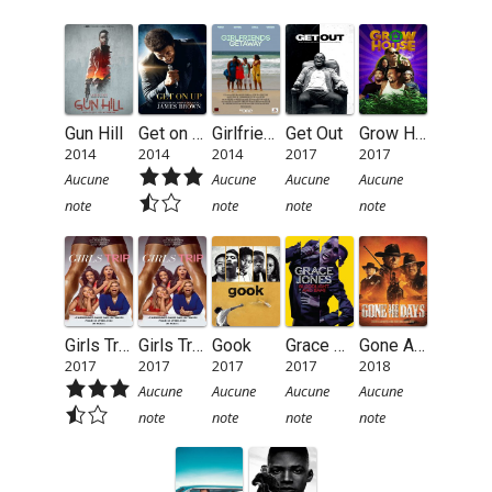
Gun Hill
Get on Up
Girlfriends’ Getaway
Get Out
Grow House
2014
2014
2014
2017
2017
Aucune
Aucune
Aucune
Aucune
note
note
note
note
Girls Trip
Girls Trip
Gook
Grace Jones: Bloodlight and Bami
Gone Are the Days
2017
2017
2017
2017
2018
Aucune
Aucune
Aucune
Aucune
note
note
note
note