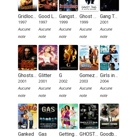
Gridlock’d
Good Luck
Gangsta Cop
Ghost Dog, la voie du samouraï
Gang Tapes
1997
1997
1999
1999
2001
Aucune
Aucune
Aucune
Aucune
Aucune
note
note
note
note
note
Ghosts of Mars
Glitter
G
Gomez & Tavarès
Girls in America
2001
2001
2002
2003
2004
Aucune
Aucune
Aucune
Aucune
Aucune
note
note
note
note
note
Ganked
Gas
Getting Played
GHOSTS OF CITE SOLEIL
Goodbye Bafana