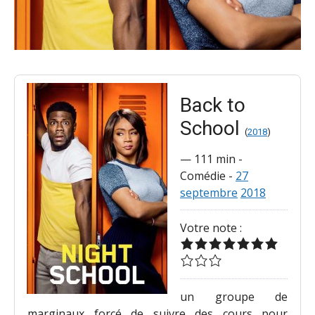
Back to
School
(
2018
)
—
111 min
-
Comédie
-
27
septembre
2018
Votre note :
un groupe de
marginaux forcé de suivre des cours pour