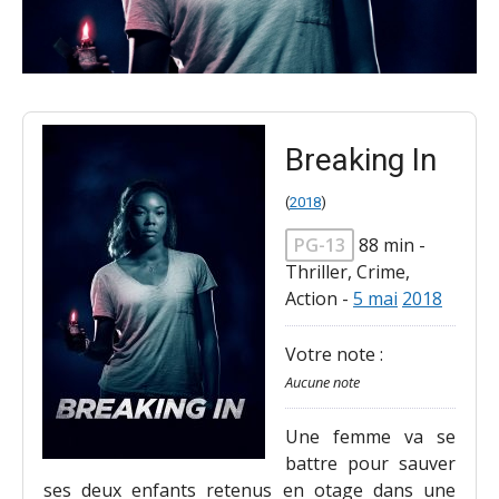
Breaking In
(
2018
)
PG-13
88 min
-
Thriller, Crime,
Action
-
5 mai
2018
Votre note :
Aucune note
Une femme va se
battre pour sauver
ses deux enfants retenus en otage dans une