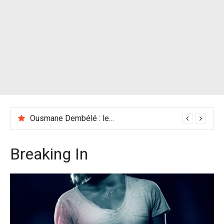
Ousmane Dembélé : les racines africaines du Ballon d’Or 2025
Breaking In