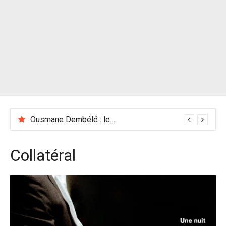
Ousmane Dembélé : les racines africaines du Ballon d’Or 2025
Collatéral