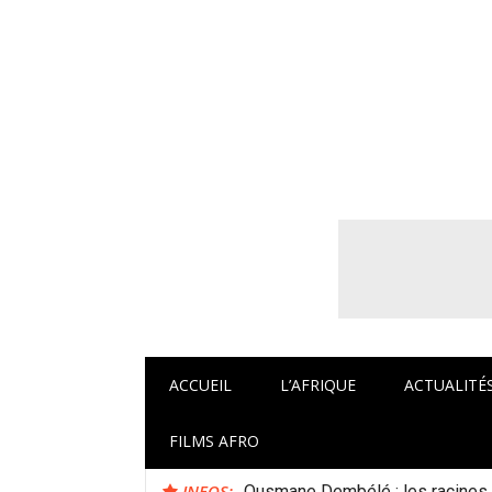
Aller
au
contenu
Afrocaneo – C
ACCUEIL
L’AFRIQUE
ACTUALITÉ
FILMS AFRO
INFOS:
Ousmane Dembélé : les racines a