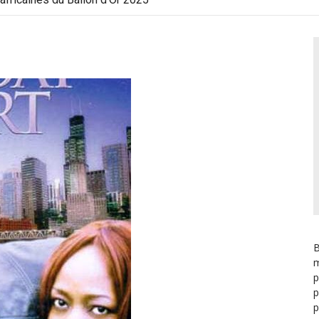
B
m
p
p
p