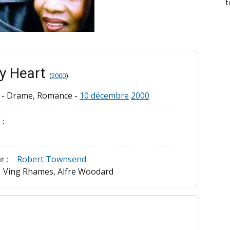
t
ay Heart
(
2000
)
-
Drame, Romance
-
10 décembre
2000
 :
r :
Robert Townsend
Ving Rhames, Alfre Woodard