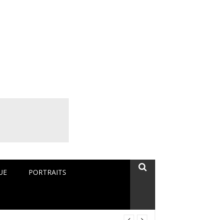
rique Monde
UE
PORTRAITS