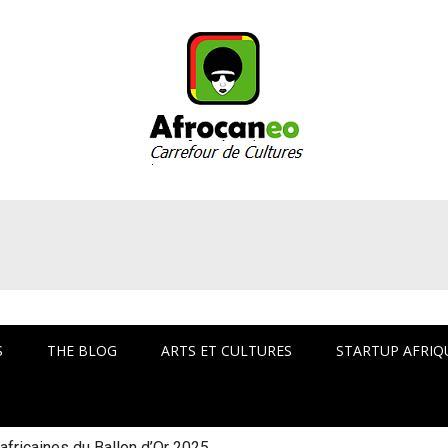
arrefour culturel Af
S
THE BLOG
ARTS ET CULTURES
STARTUP AFRIQ
fricaines du Ballon d’Or 2025