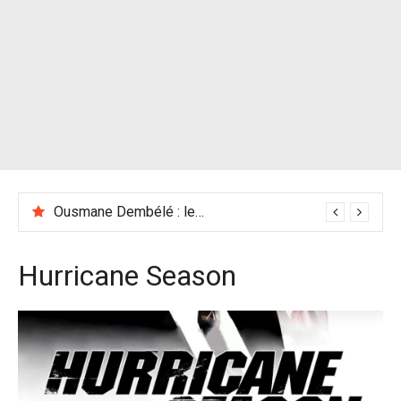
Ousmane Dembélé : les racines africaines du Ballon d’Or 2025
Hurricane Season