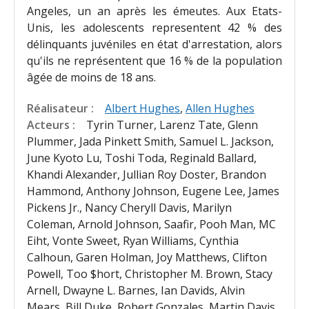
Angeles, un an après les émeutes. Aux Etats-
Unis, les adolescents representent 42 % des
délinquants juvéniles en état d'arrestation, alors
qu'ils ne représentent que 16 % de la population
âgée de moins de 18 ans.
Réalisateur :
Albert Hughes
,
Allen Hughes
Acteurs :
Tyrin Turner, Larenz Tate, Glenn
Plummer, Jada Pinkett Smith, Samuel L. Jackson,
June Kyoto Lu, Toshi Toda, Reginald Ballard,
Khandi Alexander, Jullian Roy Doster, Brandon
Hammond, Anthony Johnson, Eugene Lee, James
Pickens Jr., Nancy Cheryll Davis, Marilyn
Coleman, Arnold Johnson, Saafir, Pooh Man, MC
Eiht, Vonte Sweet, Ryan Williams, Cynthia
Calhoun, Garen Holman, Joy Matthews, Clifton
Powell, Too $hort, Christopher M. Brown, Stacy
Arnell, Dwayne L. Barnes, Ian Davids, Alvin
Mears, Bill Duke, Robert Gonzales, Martin Davis,