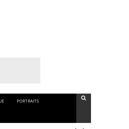
rique Monde
UE
PORTRAITS