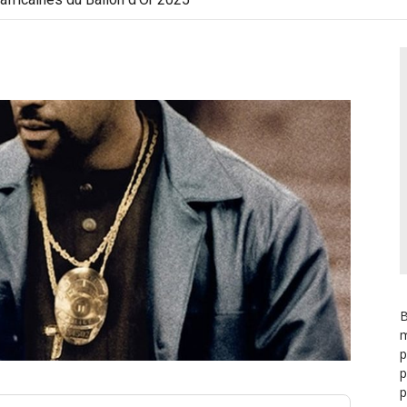
B
m
p
p
p