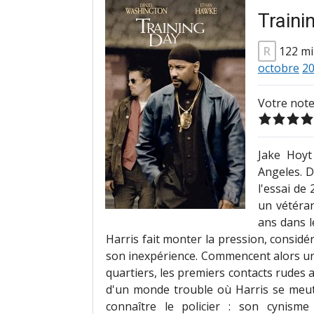
Traini
R
122 m
octobre
2
Votre note
Jake Hoyt
Angeles. D
l'essai de
un vétéran
ans dans l
Harris fait monter la pression, consid
son inexpérience. Commencent alors une
quartiers, les premiers contacts rudes a
d'un monde trouble où Harris se meut
connaître le policier : son cynisme