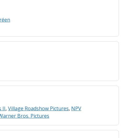
réen
 II
,
Village Roadshow Pictures
,
NPV
Warner Bros. Pictures