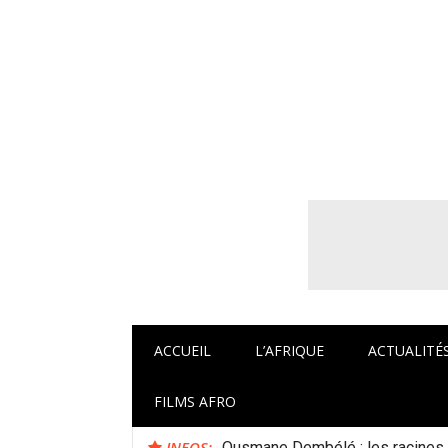
Aller
au
contenu
Afrocaneo – C
ACCUEIL
L’AFRIQUE
ACTUALITÉ
FILMS AFRO
INFOS:
Michelle Obama a-t-elle des rac