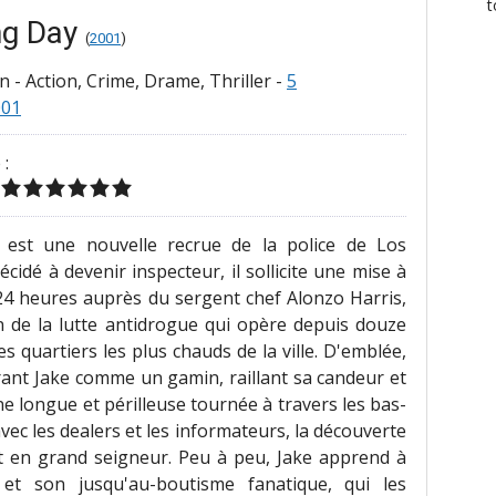
t
ng Day
(
2001
)
in
-
Action, Crime, Drame, Thriller
-
5
001
 :
 est une nouvelle recrue de la police de Los
écidé à devenir inspecteur, il sollicite une mise à
 24 heures auprès du sergent chef Alonzo Harris,
 de la lutte antidrogue qui opère depuis douze
es quartiers les plus chauds de la ville. D'emblée,
érant Jake comme un gamin, raillant sa candeur et
 longue et périlleuse tournée à travers les bas-
vec les dealers et les informateurs, la découverte
 en grand seigneur. Peu à peu, Jake apprend à
 et son jusqu'au-boutisme fanatique, qui les