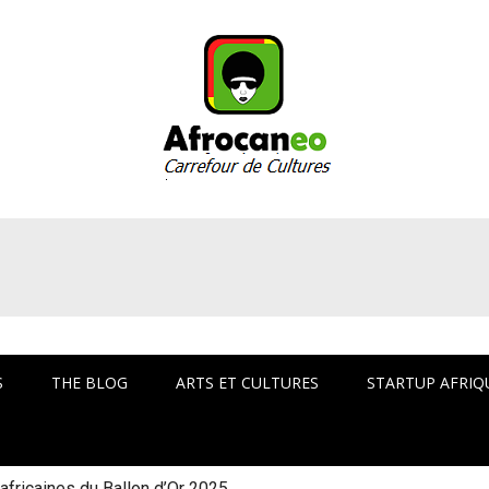
arrefour culturel Af
S
THE BLOG
ARTS ET CULTURES
STARTUP AFRIQ
ines en Guinée ?