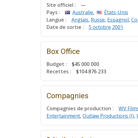
Site officiel :
—
Pays :
Australie
,
États-Unis
Langue :
Anglais
,
Russe
,
Espagnol
,
Co
Date de sortie :
5 octobre
2001
Box Office
Budget :
$45 000 000
Recettes :
$104 876 233
Compagnies
Compagnies de production :
WV Films
Entertainment
,
Outlaw Productions (I)
,