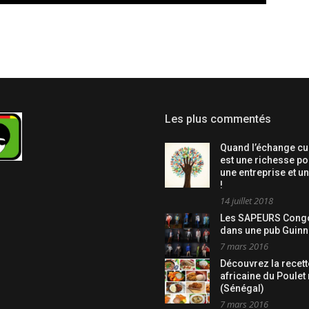
Les plus commentés
Quand l’échange cul
est une richesse po
une entreprise et u
!
14 juillet 2018
Les SAPEURS Congo
dans une pub Guinn
7 mars 2016
Découvrez la recett
africaine du Poulet
(Sénégal)
7 mars 2016