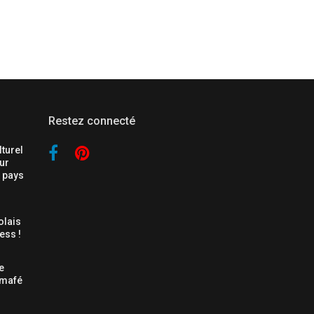
Restez connecté
Facebook
Apple
turel
ur
n pays
lais
ess !
e
 mafé