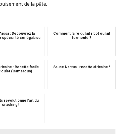
puisement de la pâte.
Yassa : Découvrez la
Comment faire du lait ribot ou lait
 spécialité sénégalaise
fermenté ?
ricaine : Recette facile
Sauce Nantua : recette africaine !
Poulet (Cameroun)
its révolutionne l'art du
snacking !