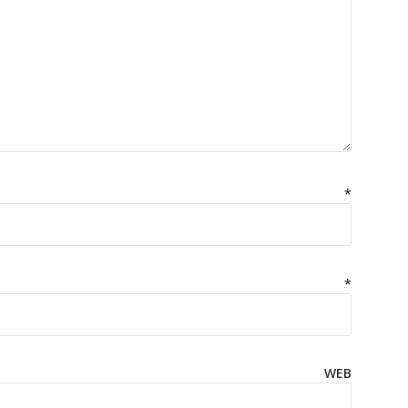
OM
*
MAIL
*
E WEB