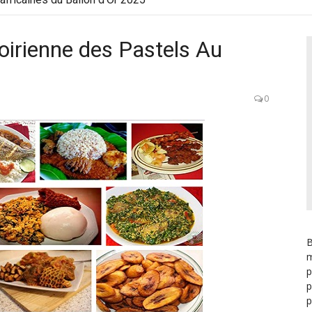
voirienne des Pastels Au
0
B
m
p
p
p