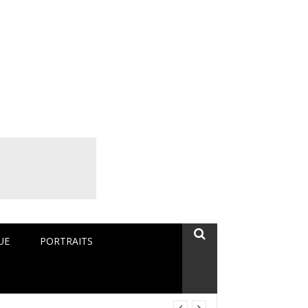
rique Monde
UE
PORTRAITS