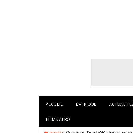
Aller
au
contenu
Afrocaneo – C
ACCUEIL
L’AFRIQUE
ACTUALITÉ
FILMS AFRO
INFOS:
Ousmane Dembélé : les racines a