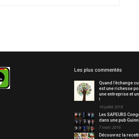
Les plus commentés
Quand l’échange cul
est une richesse po
une entreprise et u
!
14 juillet 2018
Les SAPEURS Congo
dans une pub Guinn
7 mars 2016
Découvrez la recett