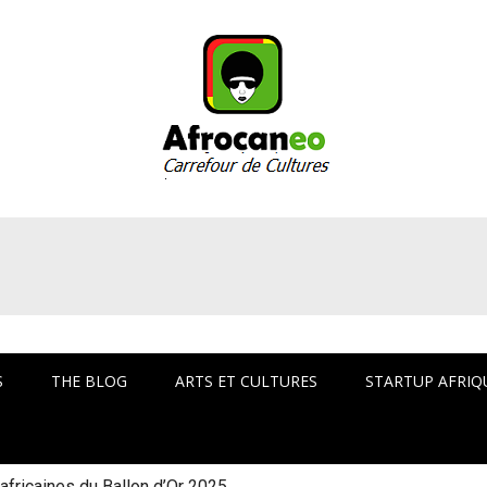
arrefour culturel Af
S
THE BLOG
ARTS ET CULTURES
STARTUP AFRIQ
fricaines du Ballon d’Or 2025