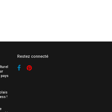
Restez connecté
Facebook
Apple
turel
ur
n pays
lais
ess !
e